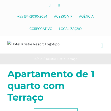
Ir
Facebook
Instagram
para
o
+55 (84) 2030-2054
ACESSO VIP
AGÊNCIA
conteúdo
CORPORATIVO
LOCALIZAÇÃO
Início
/
Kristie Flat
/
Terraço
Apartamento de 1
quarto com
Terraço